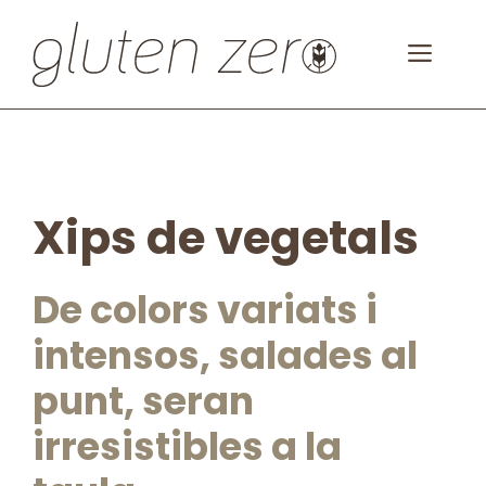
Vés
al
MEN
contingut
Xips de vegetals
De colors variats i
intensos, salades al
punt, seran
irresistibles a la