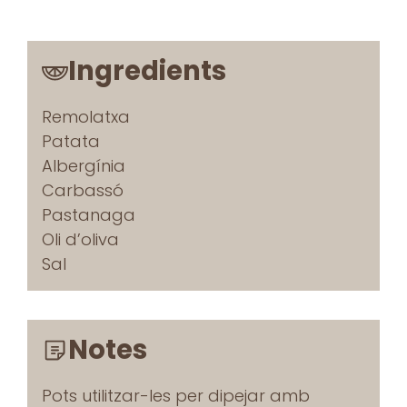
Ingredients
Remolatxa
Patata
Albergínia
Carbassó
Pastanaga
Oli d’oliva
Sal
Notes
Pots utilitzar-les per dipejar amb